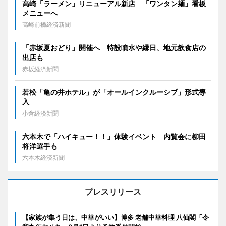
高崎「ラーメン」リニューアル新店 「ワンタン麺」看板
メニューへ
高崎前橋経済新聞
「赤坂夏おどり」開催へ 特設噴水や縁日、地元飲食店の
出店も
赤坂経済新聞
若松「亀の井ホテル」が「オールインクルーシブ」形式導
入
小倉経済新聞
六本木で「ハイキュー！！」体験イベント 内覧会に柳田
将洋選手も
六本木経済新聞
プレスリリース
【家族が集う日は、中華がいい】博多 老舗中華料理 八仙閣「令