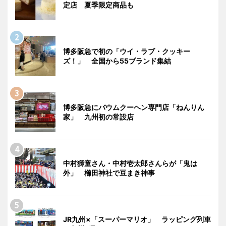
定店 夏季限定商品も
博多阪急で初の「ウイ・ラブ・クッキー
ズ！」 全国から55ブランド集結
博多阪急にバウムクーヘン専門店「ねんりん
家」 九州初の常設店
中村獅童さん・中村壱太郎さんらが「鬼は
外」 櫛田神社で豆まき神事
JR九州×「スーパーマリオ」 ラッピング列車