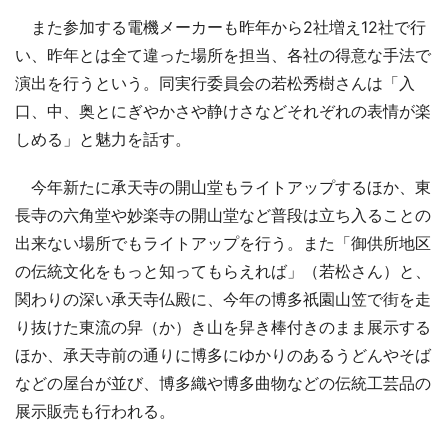
また参加する電機メーカーも昨年から2社増え12社で行
い、昨年とは全て違った場所を担当、各社の得意な手法で
演出を行うという。同実行委員会の若松秀樹さんは「入
口、中、奥とにぎやかさや静けさなどそれぞれの表情が楽
しめる」と魅力を話す。
今年新たに承天寺の開山堂もライトアップするほか、東
長寺の六角堂や妙楽寺の開山堂など普段は立ち入ることの
出来ない場所でもライトアップを行う。また「御供所地区
の伝統文化をもっと知ってもらえれば」（若松さん）と、
関わりの深い承天寺仏殿に、今年の博多祇園山笠で街を走
り抜けた東流の舁（か）き山を舁き棒付きのまま展示する
ほか、承天寺前の通りに博多にゆかりのあるうどんやそば
などの屋台が並び、博多織や博多曲物などの伝統工芸品の
展示販売も行われる。