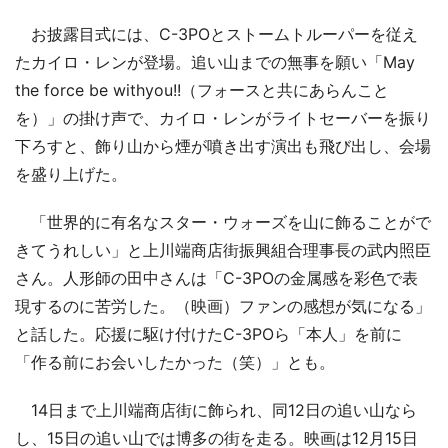
お披露目式には、C-3POとストームトルーパーを従え
たカイロ・レンが登場。追い山までの無事を願い「May
the force be withyou!!（フォースと共にあらんこと
を）」の掛け声で、カイロ・レンがライトセーバーを振り
下ろすと、飾り山から煙が噴き出す演出も飛び出し、会場
を盛り上げた。
「世界的に有名なスター・ウォーズを山に飾ることがで
きてうれしい」と上川端商店街振興組合理事長の武内照臣
さん。人形師の田中さんは「C-3POの金属感を彩色で表
現するのに苦労した。（映画）ファンの感想が気になる」
と話した。応援に駆け付けたC-3POら「本人」を前に
「作る前にお会いしたかった（笑）」とも。
14日まで上川端商店街に飾られ、同12日の追い山なら
し、15日の追い山では博多の街を走る。映画は12月15日