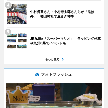
中村獅童さん・中村壱太郎さんらが「鬼は
外」 櫛田神社で豆まき神事
JR九州×「スーパーマリオ」 ラッピング列車
や九州6県でイベントも
もっと見る
フォトフラッシュ