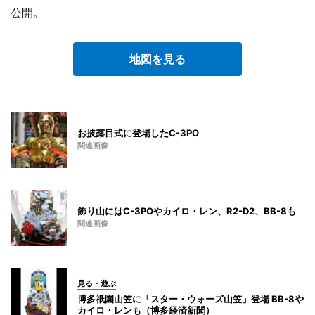
公開。
地図を見る
お披露目式に登場したC-3PO
関連画像
飾り山にはC-3POやカイロ・レン、R2-D2、BB-8も
関連画像
見る・遊ぶ
博多祇園山笠に「スター・ウォーズ山笠」登場 BB-8や
カイロ・レンも（博多経済新聞）