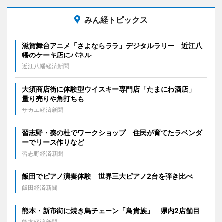
みん経トピックス
滋賀舞台アニメ「さよならララ」デジタルラリー 近江八
幡のケーキ店にパネル
近江八幡経済新聞
大須商店街に体験型ウイスキー専門店「たまにわ酒店」
量り売りや角打ちも
サカエ経済新聞
習志野・奏の杜でワークショップ 住民が育てたラベンダ
ーでリース作りなど
習志野経済新聞
飯田でピアノ演奏体験 世界三大ピアノ2台を弾き比べ
飯田経済新聞
熊本・新市街に焼き鳥チェーン「鳥貴族」 県内2店舗目
熊本経済新聞