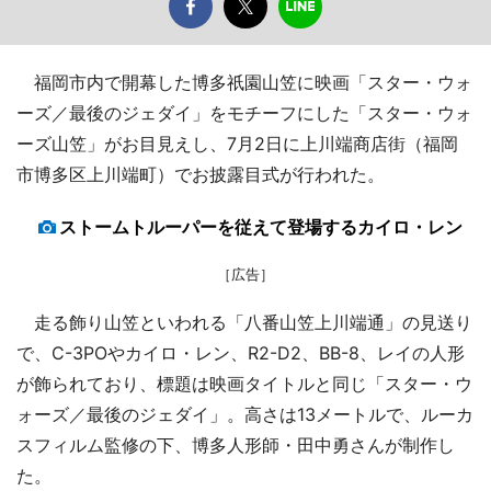
福岡市内で開幕した博多祇園山笠に映画「スター・ウォ
ーズ／最後のジェダイ」をモチーフにした「スター・ウォ
ーズ山笠」がお目見えし、7月2日に上川端商店街（福岡
市博多区上川端町）でお披露目式が行われた。
ストームトルーパーを従えて登場するカイロ・レン
［広告］
走る飾り山笠といわれる「八番山笠上川端通」の見送り
で、C-3POやカイロ・レン、R2-D2、BB-8、レイの人形
が飾られており、標題は映画タイトルと同じ「スター・ウ
ォーズ／最後のジェダイ」。高さは13メートルで、ルーカ
スフィルム監修の下、博多人形師・田中勇さんが制作し
た。