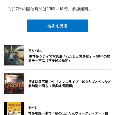
1月17日の開催時間は13時～18時。参加無料。
地図を見る
見る・遊ぶ
JR博多シティで写真展「わたしと博多駅」－50年の歴
史を一堂に（博多経済新聞）
博多駅前広場でクリスマスライブ－100人ゴスペルなど
参加型企画も（博多経済新聞）
食べる
博多地区一帯で「秋のはかたんウォーク」－アート飾