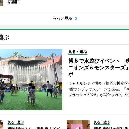
店舗目
もっと見る
遊ぶ
見る・遊ぶ
博多で水遊びイベント 
ニオンズ＆モンスターズ
ボ
キャナルシティ博多（福岡市博多区
1階サンプラザステージで現在、「
プラッシュ2026」が開催されてい
見る・遊ぶ
見る・遊ぶ
藤原紀香さん、博多座「メイ
博多座9月公演に