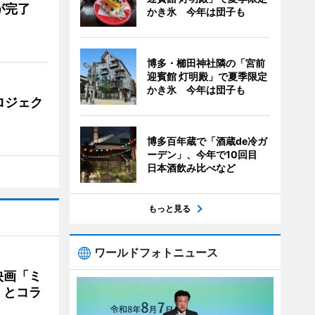
が完了
かき氷 今年は団子も
博多・櫛田神社隣の「宮前
迎賓館 灯明殿」で夏季限定
かき氷 今年は団子も
ロジェク
博多百年蔵で「酒蔵de冷ガ
ーデン」、今年で10回目
日本酒飲み比べなど
もっと見る
ワールドフォトニュース
映画「ミ
」とコラ