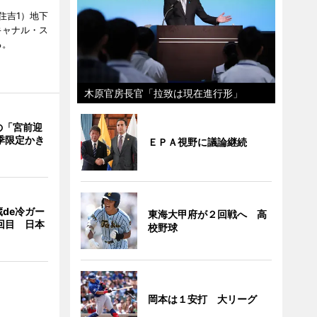
住吉1）地下
キャナル・ス
る。
木原官房長官「拉致は現在進行形」
の「宮前迎
季限定かき
ＥＰＡ視野に議論継続
de冷ガー
東海大甲府が２回戦へ 高
回目 日本
校野球
岡本は１安打 大リーグ