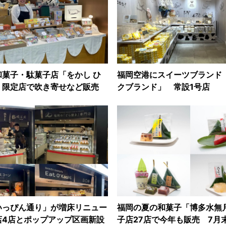
和菓子・駄菓子店「をかし ひ
福岡空港にスイーツブランド
 限定店で吹き寄せなど販売
クブランド」 常設1号店
いっぴん通り」が増床リニュー
福岡の夏の和菓子「博多水無
店4店とポップアップ区画新設
子店27店で今年も販売 7月