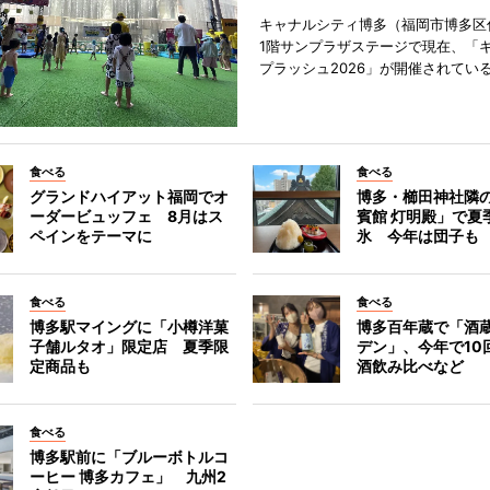
キャナルシティ博多（福岡市博多区
1階サンプラザステージで現在、「
プラッシュ2026」が開催されてい
食べる
食べる
グランドハイアット福岡でオ
博多・櫛田神社隣
ーダービュッフェ 8月はス
賓館 灯明殿」で夏
ペインをテーマに
氷 今年は団子も
食べる
食べる
博多駅マイングに「小樽洋菓
博多百年蔵で「酒蔵
子舗ルタオ」限定店 夏季限
デン」、今年で10
定商品も
酒飲み比べなど
食べる
博多駅前に「ブルーボトルコ
ーヒー 博多カフェ」 九州2