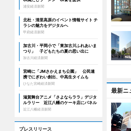
浦安経済新聞
北杜・清里高原のイベント情報サイト チ
ラシの魅力をデジタルへ
甲府経済新聞
加古川・平岡小で「東加古川ふれあいま
つり」 子どもたちの夏の思い出に
加古川経済新聞
宮崎に「JMさかえまち公園」 公民連
携でにぎわい創出、中高生タイムも
ひなた宮崎経済新聞
最新ニ
滋賀舞台アニメ「さよならララ」デジタ
ルラリー 近江八幡のケーキ店にパネル
近江八幡経済新聞
プレスリリース