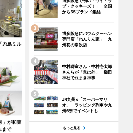
博多阪急で初の「ウイ・ラ
ブ・クッキーズ！」 全国
から55ブランド集結
博多阪急にバウムクーヘン
専門店「ねんりん家」 九
「糸島ミル
州初の常設店
中村獅童さん・中村壱太郎
さんらが「鬼は外」 櫛田
神社で豆まき神事
JR九州×「スーパーマリ
オ」 ラッピング列車や九
州6県でイベントも
月」が和菓
もっと見る
末まで