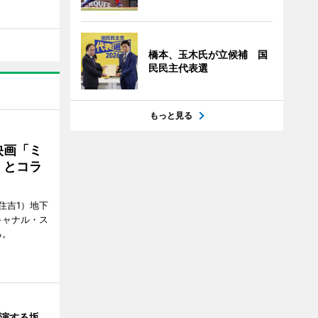
橋本、玉木氏が立候補 国
民民主代表選
もっと見る
映画「ミ
」とコラ
住吉1）地下
キャナル・ス
る。
出演する坂