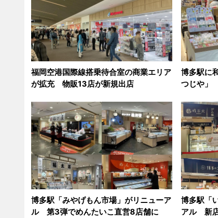
福岡空港国際線搭乗待合室の商業エリア
博多駅に
が拡充 物販13店が新規出店
つじや」
博多駅「みやげもん市場」がリニューア
博多駅「
ル 第3弾でめんたいこ直営8店舗に
アル 新