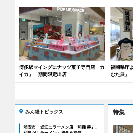
博多駅マイングにナッツ菓子専門店「カ
福岡県庁
イカ」 期間限定出店
むた展」
みん経トピックス
特集
浦安市・堀江にラーメン店「和麺 善」、
和風だしラーメン・和食を提供