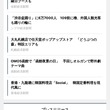
縁日ブースも
名駅経済新聞
「渋谷盆踊り」に6万7000人 109前に櫓、外国人観光客
も踊りの輪に
シブヤ経済新聞
大丸札幌店で任天堂ポップアップストア 「どうぶつの
森」特設エリアも
札幌経済新聞
OMO5函館で「函館夜景の日」 手回しオルガンで野外劇
テーマ曲
函館経済新聞
香港・九龍塘に韓国料理店「Social」 韓国定番料理を現
代風に
香港経済新聞
プレスリリース