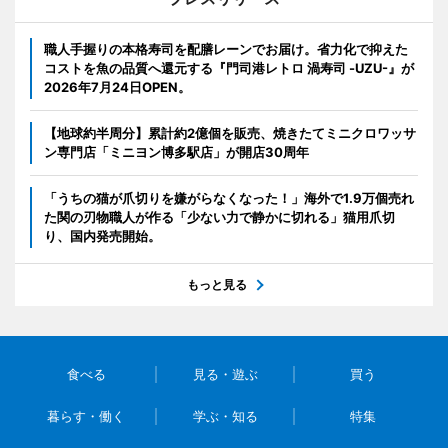
職人手握りの本格寿司を配膳レーンでお届け。省力化で抑えた
コストを魚の品質へ還元する『門司港レトロ 渦寿司 -UZU-』が
2026年7月24日OPEN。
【地球約半周分】累計約2億個を販売、焼きたてミニクロワッサ
ン専門店「ミニヨン博多駅店」が開店30周年
「うちの猫が爪切りを嫌がらなくなった！」海外で1.9万個売れ
た関の刃物職人が作る「少ない力で静かに切れる」猫用爪切
り、国内発売開始。
もっと見る
食べる
見る・遊ぶ
買う
暮らす・働く
学ぶ・知る
特集