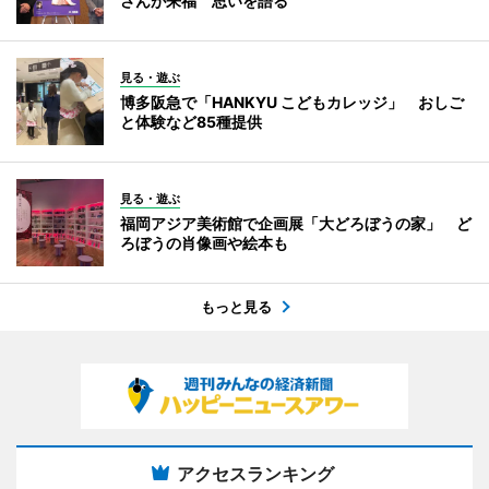
さんが来福 思いを語る
見る・遊ぶ
博多阪急で「HANKYU こどもカレッジ」 おしご
と体験など85種提供
見る・遊ぶ
福岡アジア美術館で企画展「大どろぼうの家」 ど
ろぼうの肖像画や絵本も
もっと見る
アクセスランキング