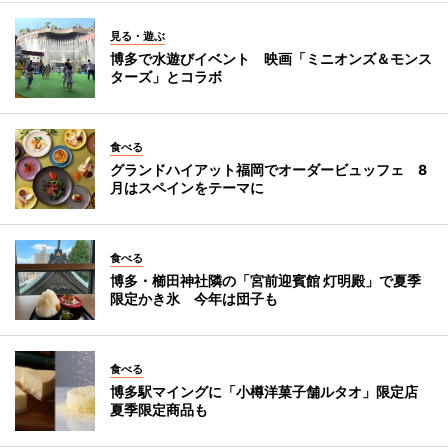
見る・遊ぶ
博多で水遊びイベント 映画「ミニオンズ＆モンス
ターズ」とコラボ
食べる
グランドハイアット福岡でオーダービュッフェ 8
月はスペインをテーマに
食べる
博多・櫛田神社隣の「宮前迎賓館 灯明殿」で夏季
限定かき氷 今年は団子も
食べる
博多駅マイングに「小樽洋菓子舗ルタオ」限定店
夏季限定商品も