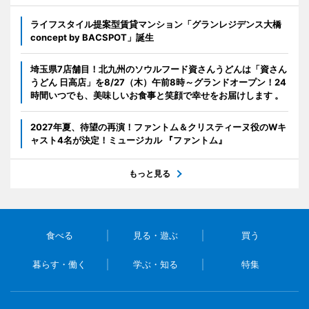
ライフスタイル提案型賃貸マンション「グランレジデンス大橋
concept by BACSPOT」誕生
埼玉県7店舗目！北九州のソウルフード資さんうどんは「資さん
うどん 日高店」を8/27（木）午前8時～グランドオープン！24
時間いつでも、美味しいお食事と笑顔で幸せをお届けします 。
2027年夏、待望の再演！ファントム＆クリスティーヌ役のWキ
ャスト4名が決定！ミュージカル 『ファントム』
もっと見る
食べる
見る・遊ぶ
買う
暮らす・働く
学ぶ・知る
特集