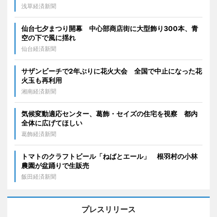
浅草経済新聞
仙台七夕まつり開幕 中心部商店街に大型飾り300本、青
空の下で風に揺れ
仙台経済新聞
サザンビーチで2年ぶりに花火大会 全国で中止になった花
火玉も再利用
湘南経済新聞
気候変動適応センター、葛飾・セイズの住宅を視察 都内
全体に広げてほしい
葛飾経済新聞
トマトのクラフトビール「ねばとエール」 根羽村の小林
農園が盆踊りで生販売
飯田経済新聞
プレスリリース