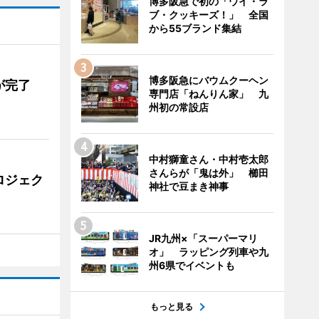
博多阪急で初の「ウイ・ラ
ブ・クッキーズ！」 全国
から55ブランド集結
博多阪急にバウムクーヘン
が完了
専門店「ねんりん家」 九
州初の常設店
中村獅童さん・中村壱太郎
さんらが「鬼は外」 櫛田
ロジェク
神社で豆まき神事
JR九州×「スーパーマリ
オ」 ラッピング列車や九
州6県でイベントも
もっと見る