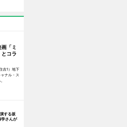
映画「ミ
」とコラ
住吉1）地下
キャナル・ス
る。
出演する坂
藤学さんが