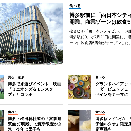
食べる
博多駅前に「西日本シテ
開業、商業ゾーンは飲食5
複合ビル「西日本シティビル」（福
博多駅前3）が7月21日に開業し、1
ーンに飲食店5店舗がオープンした
見る・遊ぶ
食べる
博多で水遊びイベント 映画
グランドハイアッ
「ミニオンズ＆モンスター
ーダービュッフェ
ズ」とコラボ
ペインをテーマに
食べる
食べる
博多・櫛田神社隣の「宮前迎
博多駅マイングに
賓館 灯明殿」で夏季限定かき
子舗ルタオ」限定
氷 今年は団子も
定商品も