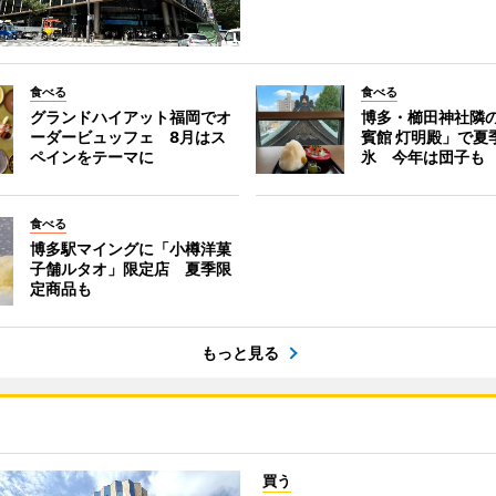
食べる
食べる
グランドハイアット福岡でオ
博多・櫛田神社隣
ーダービュッフェ 8月はス
賓館 灯明殿」で夏
ペインをテーマに
氷 今年は団子も
食べる
博多駅マイングに「小樽洋菓
子舗ルタオ」限定店 夏季限
定商品も
もっと見る
買う