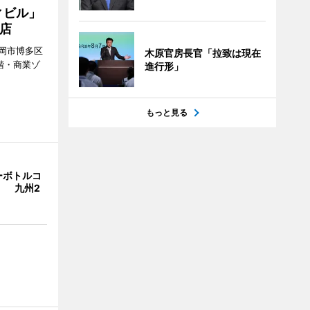
ィビル」
店
岡市博多区
木原官房長官「拉致は現在
階・商業ゾ
進行形」
。
もっと見る
ーボトルコ
」 九州2