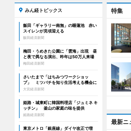
みん経トピックス
特集
飯田「ギャラリー南無」の睡蓮池 赤い
スイレンが見頃迎える
飯田経済新聞
梅田・うめきた公園に「雲海」出現 昼
と夜で異なる演出、昨年は50万人来場
梅田経済新聞
さいたまで「はちみつワークショッ
プ」 ミツバチを知り生活考える機会に
大宮経済新聞
姫路・城東町に韓国料理店「ジュミネ キ
ッチン」 釜山の家庭の味を提供
姫路経済新聞
最新ニ
東京メトロ「銀座線」ダイヤ改正で増