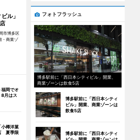
フォトフラッシュ
ィビル」
店
岡市博多区
階・商業ゾ
。
博多駅前に「西日本シティビル」開業、
商業ゾーンは飲食5店
ト福岡でオ
 8月はス
博多駅前に「西日本シティ
ビル」開業、商業ゾーンは
飲食5店
「小樽洋菓
店 夏季限
博多駅前に「西日本シティ
ビル」開業、商業ゾーンは