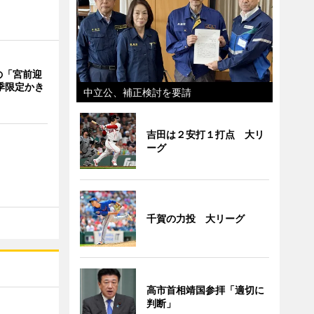
の「宮前迎
季限定かき
中立公、補正検討を要請
吉田は２安打１打点 大リ
ーグ
千賀の力投 大リーグ
高市首相靖国参拝「適切に
判断」