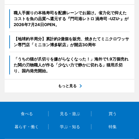
職人手握りの本格寿司を配膳レーンでお届け。省力化で抑えた
コストを魚の品質へ還元する『門司港レトロ 渦寿司 -UZU-』が
2026年7月24日OPEN。
【地球約半周分】累計約2億個を販売、焼きたてミニクロワッサ
ン専門店「ミニヨン博多駅店」が開店30周年
「うちの猫が爪切りを嫌がらなくなった！」海外で1.9万個売れ
た関の刃物職人が作る「少ない力で静かに切れる」猫用爪切
り、国内発売開始。
もっと見る
食べる
見る・遊ぶ
買う
暮らす・働く
学ぶ・知る
特集