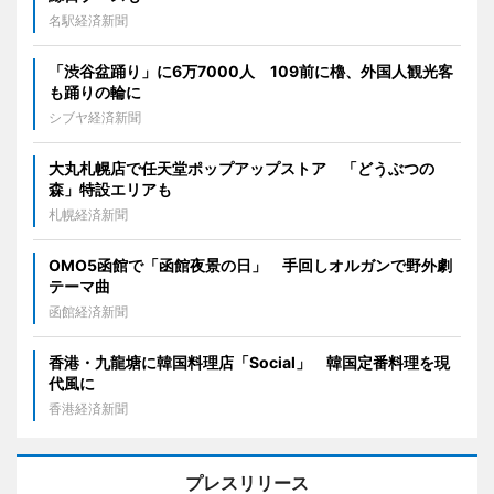
名駅経済新聞
「渋谷盆踊り」に6万7000人 109前に櫓、外国人観光客
も踊りの輪に
シブヤ経済新聞
大丸札幌店で任天堂ポップアップストア 「どうぶつの
森」特設エリアも
札幌経済新聞
OMO5函館で「函館夜景の日」 手回しオルガンで野外劇
テーマ曲
函館経済新聞
香港・九龍塘に韓国料理店「Social」 韓国定番料理を現
代風に
香港経済新聞
プレスリリース