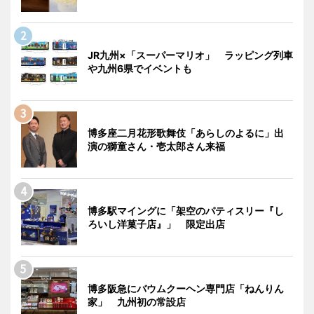
JR九州×「スーパーマリオ」 ラッピング列車
や九州6県でイベントも
博多座二月花形歌舞伎「あらしのよるに」出
演の獅童さん・壱太郎さん来福
博多駅マイングに「架空のパティスリー『し
ろいし洋菓子店』」 限定出店
博多阪急にバウムクーヘン専門店「ねんりん
家」 九州初の常設店