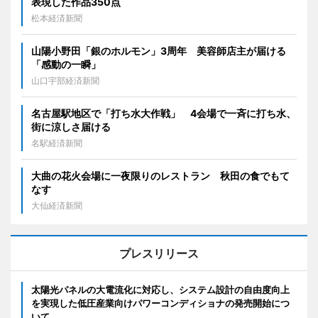
表現した作品350点
松本経済新聞
山陽小野田「銀のホルモン」3周年 美容師店主が届ける
「感動の一瞬」
山口宇部経済新聞
名古屋駅地区で「打ち水大作戦」 4会場で一斉に打ち水、
街に涼しさ届ける
名駅経済新聞
大曲の花火会場に一夜限りのレストラン 秋田の食でもて
なす
大仙経済新聞
プレスリリース
太陽光パネルの大電流化に対応し、システム設計の自由度向上
を実現した低圧産業向けパワーコンディショナの発売開始につ
いて