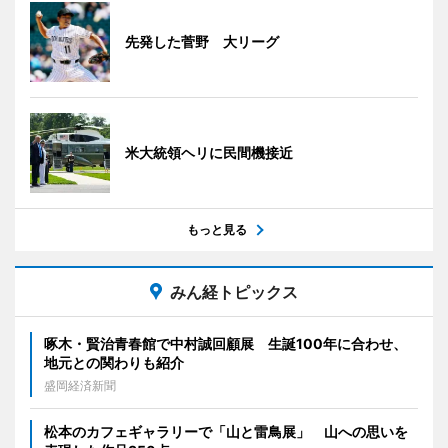
先発した菅野 大リーグ
米大統領ヘリに民間機接近
もっと見る
みん経トピックス
啄木・賢治青春館で中村誠回顧展 生誕100年に合わせ、
地元との関わりも紹介
盛岡経済新聞
松本のカフェギャラリーで「山と雷鳥展」 山への思いを