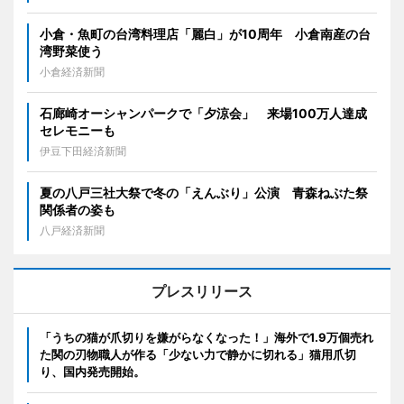
小倉・魚町の台湾料理店「麗白」が10周年 小倉南産の台
湾野菜使う
小倉経済新聞
石廊崎オーシャンパークで「夕涼会」 来場100万人達成
セレモニーも
伊豆下田経済新聞
夏の八戸三社大祭で冬の「えんぶり」公演 青森ねぶた祭
関係者の姿も
八戸経済新聞
プレスリリース
「うちの猫が爪切りを嫌がらなくなった！」海外で1.9万個売れ
た関の刃物職人が作る「少ない力で静かに切れる」猫用爪切
り、国内発売開始。